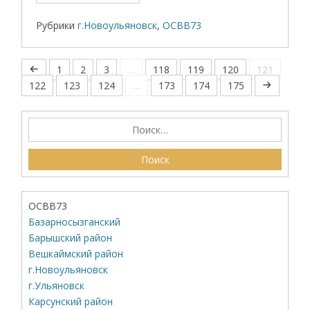
Рубрики
г.Новоульяновск
,
ОСВВ73
1
2
3
…
118
119
120
121
122
123
124
…
173
174
175
ОСВВ73
Базарносызганский
Барышский район
Вешкаймский район
г.Новоульяновск
г.Ульяновск
Карсунский район