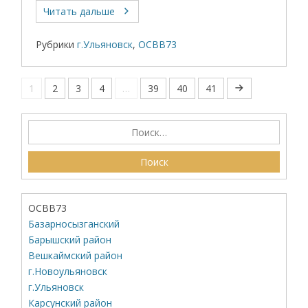
Читать дальше
Рубрики
г.Ульяновск
,
ОСВВ73
1
2
3
4
…
39
40
41
ОСВВ73
Базарносызганский
Барышский район
Вешкаймский район
г.Новоульяновск
г.Ульяновск
Карсунский район