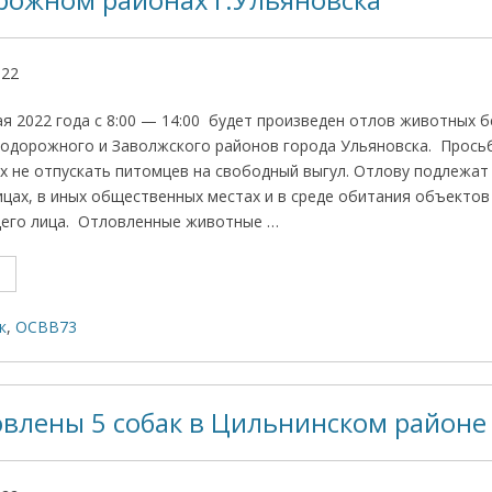
ожном районах г.Ульяновска
022
я 2022 года с 8:00 — 14:00 будет произведен отлов животных б
одорожного и Заволжского районов города Ульяновска. Прось
 не отпускать питомцев на свободный выгул. Отлову подлежат
ицах, в иных общественных местах и в среде обитания объекто
его лица. Отловленные животные …
к
,
ОСВВ73
овлены 5 собак в Цильнинском районе