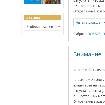
отпускать питомце
общественных мест
Отловленные живо
Архивы
Читать дальше
Рубрики
ОСВВ73
,
Ц
Внимание! 
admin
19.05.2
Внимание! 23 мая 2
владельцев на тер
отпускать питомце
общественных мест
Отловленные живо