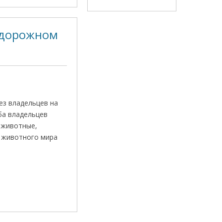
одорожном
ез владельцев на
ба владельцев
 животные,
в животного мира