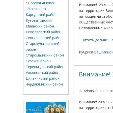
г.Новоульяновск
Внимание! 23 мая 
г.Ульяновск
на территории Веш
Карсунский район
питомцев на свобо
Кузоватовский
общественных мест
Майнский район
Отловленные живот
Николаевский район
Сенгилеевский район
Читать дальше
Старокулаткинский
район
Рубрики
Вешкаймск
Старомайнский район
Сурский район
Тереньгульский район
Ульяновский район
Внимание! 
Цильнинский район
Чердаклинский район
admin
19.05.2
Внимание! 24 мая 
на территории р.п