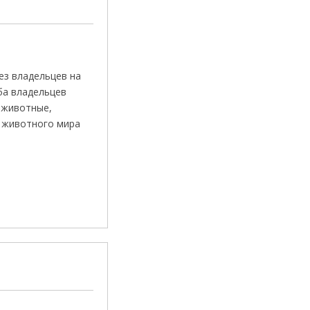
ез владельцев на
ба владельцев
 животные,
в животного мира