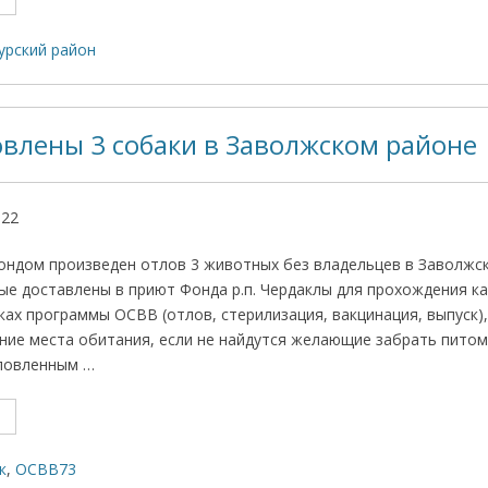
урский район
овлены 3 собаки в Заволжском районе
022
Фондом произведен отлов 3 животных без владельцев в Заволжск
ые доставлены в приют Фонда р.п. Чердаклы для прохождения к
ках программы ОСВВ (отлов, стерилизация, вакцинация, выпуск)
ние места обитания, если не найдутся желающие забрать питом
ловленным …
к
,
ОСВВ73