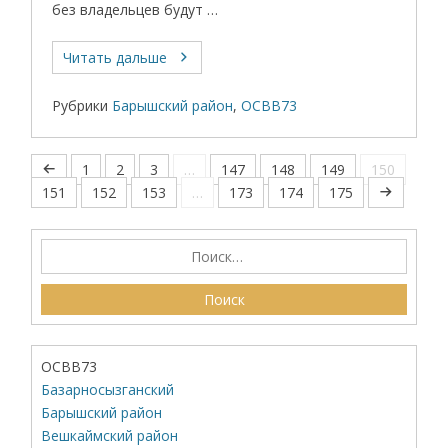
без владельцев будут …
Читать дальше
Рубрики
Барышский район
,
ОСВВ73
1
2
3
…
147
148
149
150
151
152
153
…
173
174
175
ОСВВ73
Базарносызганский
Барышский район
Вешкаймский район