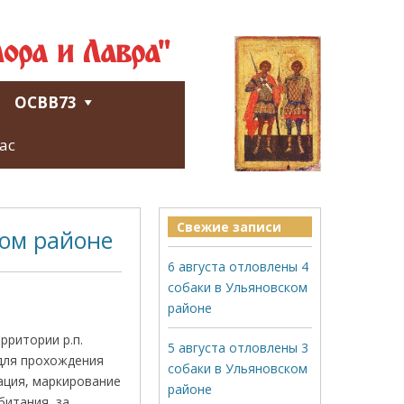
ора и Лавра"
ОСВВ73
ас
Свежие записи
ком районе
6 августа отловлены 4
собаки в Ульяновском
районе
рритории р.п.
5 августа отловлены 3
 для прохождения
собаки в Ульяновском
ация, маркирование
районе
битания, за