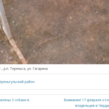
., р.п. Тереньга, ул. Гагарина
ереньгульский район
влены 3 собаки в
Внимание! 17 февраля отл
владельцев в Черда