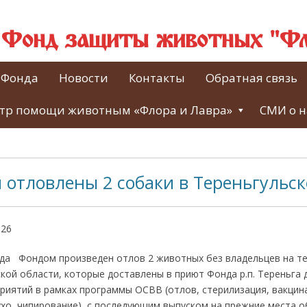
й Фонд защиты животных "Фл
 Фонда
Новости
Контакты
Обратная связь
тр помощи животным «Флора и Лавра»
СМИ о н
 отловлены 2 собаки в Тереньгульс
026
ода Фондом произведен отлов 2 животных без владельцев на те
кой области, которые доставлены в приют Фонда р.п. Тереньга
риятий в рамках программы ОСВВ (отлов, стерилизация, вакцин
хо, чипирование), с последующим выпуском на прежние места о