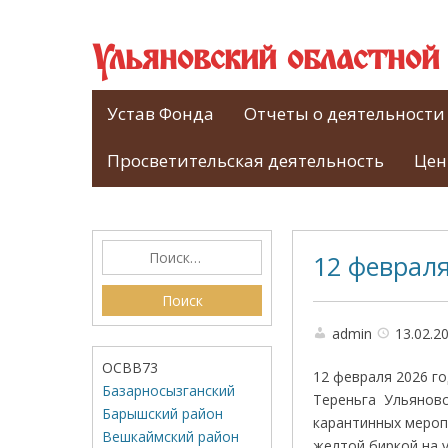
Ульяновский областно
Устав Фонда
Отчеты о деятельности
Просветительская деятельность
Цен
12 февраля
admin
13.02.2
ОСВВ73
12 февраля 2026 г
Базарносызганский
Тереньга Ульяновс
Барышский район
карантинных мероп
Вешкаймский район
желтой биркой на у