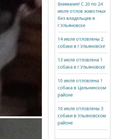
Внимание! С 20 по 24
июля отлов животных
без владельцев в
г.Ульяновске
14 июля отловлены 2
собаки в г.Ульяновске
13 июля отловлена 1
собака в г.Ульяновске
10 июля отловлена 1
собака в Цильнинском
районе
10 июля отловлены 3
собаки в Ульяновском
районе