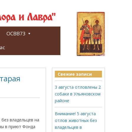
ора и Лавра"
ОСВВ73
ас
Свежие записи
Старая
3 августа отловлены 2
собаки в Ульяновском
районе
Внимание! 5 августа
 без владельцев на
отлов животных без
ны в приют Фонда
владельцев в