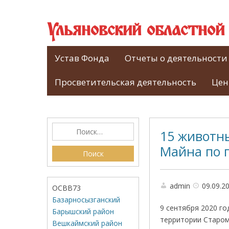
Ульяновский областно
Устав Фонда
Отчеты о деятельности
Просветительская деятельность
Цен
15 животны
Майна по 
admin
09.09.2
ОСВВ73
Базарносызганский
9 сентября 2020 г
Барышский район
территории Старом
Вешкаймский район