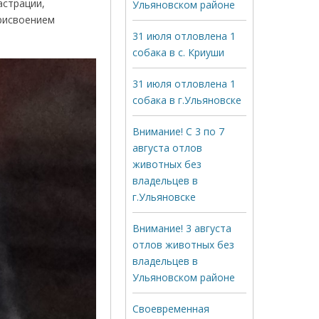
астрации,
Ульяновском районе
присвоением
31 июля отловлена 1
собака в с. Криуши
31 июля отловлена 1
собака в г.Ульяновске
Внимание! С 3 по 7
августа отлов
животных без
владельцев в
г.Ульяновске
Внимание! 3 августа
отлов животных без
владельцев в
Ульяновском районе
Своевременная