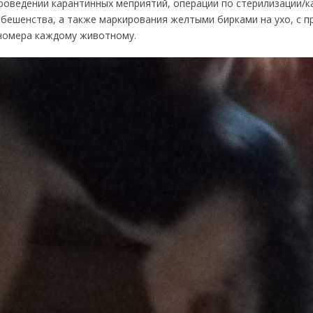
проведении карантинных меприятий, операции по стерилизации/к
 бешенства, а также маркирования желтыми бирками на ухо, с 
номера каждому животному.