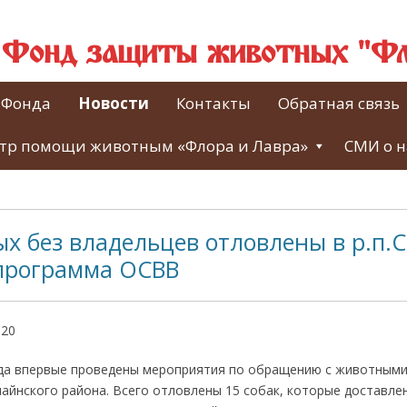
й Фонд защиты животных "Фл
 Фонда
Новости
Контакты
Обратная связь
тр помощи животным «Флора и Лавра»
СМИ о н
х без владельцев отловлены в р.п.
программа ОСВВ
020
ода впервые проведены мероприятия по обращению с животными
айнского района. Всего отловлены 15 собак, которые доставле