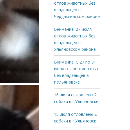
отлов животных без
владельцев в
Чердаклинском районе
Внимание! 27 июля
отлов животных без
владельцев в
Ульяновском районе
Внимание! С 27 по 31
июля отлов животных
без владельцев в
г.Ульяновске
16 июля отловлены 2
собаки в г.Ульяновске
15 июля отловлены 2
собаки в г.Ульяновск