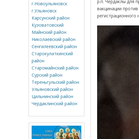
р.п. Чердаклы для 
г.Новоульяновск
вакцинации против
г.Ульяновск
регистрационного 
Карсунский район
Кузоватовский
Майнский район
Николаевский район
Сенгилеевский район
Старокулаткинский
район
Старомайнский район
Сурский район
Тереньгульский район
Ульяновский район
Цильнинский район
Чердаклинский район