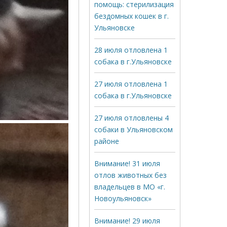
помощь: стерилизация
бездомных кошек в г.
Ульяновске
28 июля отловлена 1
собака в г.Ульяновске
27 июля отловлена 1
собака в г.Ульяновске
27 июля отловлены 4
собаки в Ульяновском
районе
Внимание! 31 июля
отлов животных без
владельцев в МО «г.
Новоульяновск»
Внимание! 29 июля