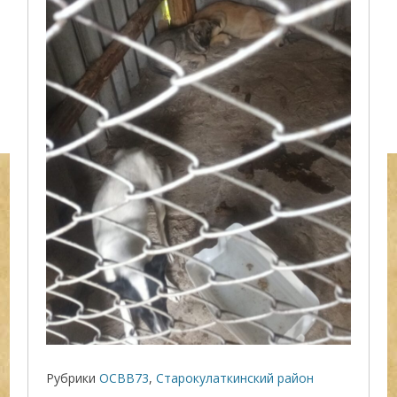
Рубрики
ОСВВ73
,
Старокулаткинский район