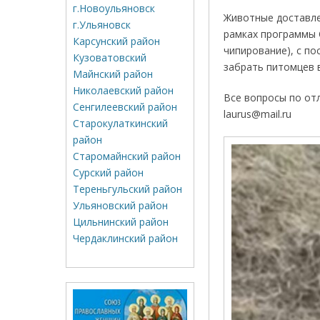
г.Новоульяновск
Животные доставле
г.Ульяновск
рамках программы 
Карсунский район
чипирование), с п
Кузоватовский
забрать питомцев в
Майнский район
Николаевский район
Все вопросы по от
Сенгилеевский район
laurus@mail.ru
Старокулаткинский
район
Старомайнский район
Сурский район
Тереньгульский район
Ульяновский район
Цильнинский район
Чердаклинский район