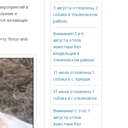
мероприятий в
3 августа отловлены 2
ование и
собаки в Ульяновском
утся желающие
районе
Внимание! 5 и 6
у: florus-and-
августа отлов
животных без
владельцев в
Ульяновском районе
31 июля отловлена 1
собака в с. Криуши
31 июля отловлена 1
собака в г.Ульяновске
Внимание! С 3 по 7
августа отлов
животных без