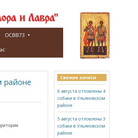
ора и Лавра"
ОСВВ73
ас
Свежие записи
м районе
6 августа отловлены 4
собаки в Ульяновском
районе
5 августа отловлены 3
ерритории
собаки в Ульяновском
районе