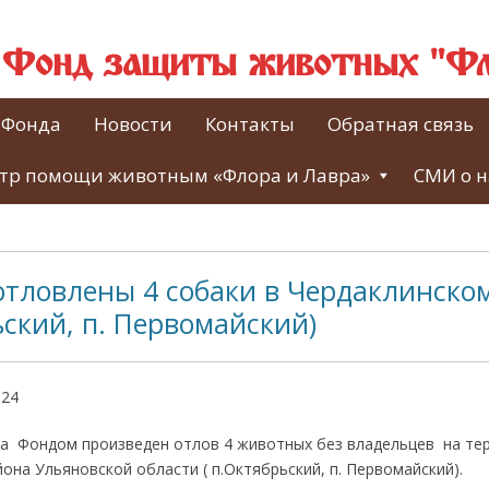
й Фонд защиты животных "Фл
 Фонда
Новости
Контакты
Обратная связь
тр помощи животным «Флора и Лавра»
СМИ о н
отловлены 4 собаки в Чердаклинско
ьский, п. Первомайский)
024
да Фондом произведен отлов 4 животных без владельцев на т
она Ульяновской области ( п.Октябрьский, п. Первомайский).