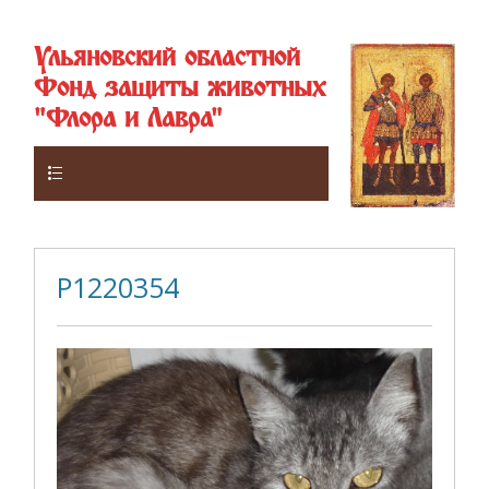
Ульяновский областной
Фонд защиты животных
"Флора и Лавра"
Верхнее
P1220354