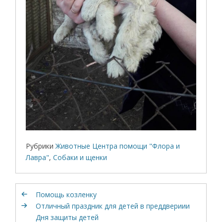
Рубрики
Животные Центра помощи "Флора и
Лавра"
,
Собаки и щенки
Помощь козленку
Отличный праздник для детей в преддвериии
Дня защиты детей