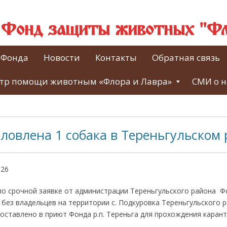
й Фонд защиты животных "Фл
 Фонда
Новости
Контакты
Обратная связь
тр помощи животным «Флора и Лавра»
СМИ о н
ловлена 1 собака в Тереньгульском
026
 по срочной заявке от администрации Тереньгульского района 
 без владельцев на территории с. Подкуровка Тереньгульского 
доставлено в приют Фонда р.п. Тереньга для прохождения каран