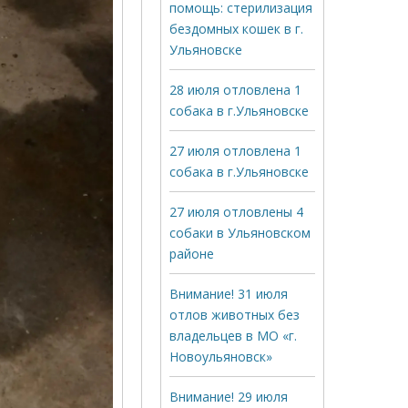
помощь: стерилизация
бездомных кошек в г.
Ульяновске
28 июля отловлена 1
собака в г.Ульяновске
27 июля отловлена 1
собака в г.Ульяновске
27 июля отловлены 4
собаки в Ульяновском
районе
Внимание! 31 июля
отлов животных без
владельцев в МО «г.
Новоульяновск»
Внимание! 29 июля