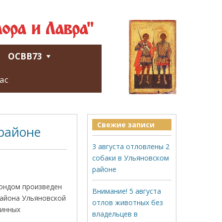
ора и Лавра"
ОСВВ73
ас
Свежие записи
 районе
3 августа отловлены 2
собаки в Ульяновском
районе
Фондом произведен
Внимание! 5 августа
района Ульяновской
отлов животных без
тинных
владельцев в