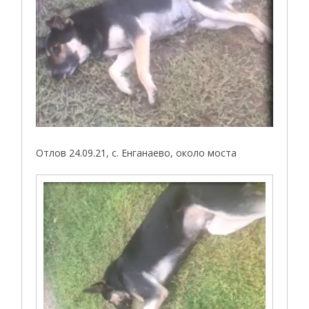
Отлов 24.09.21, с. Енганаево, около моста