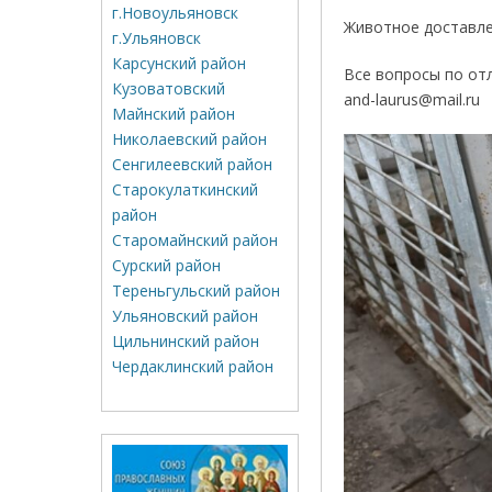
г.Новоульяновск
Животное доставле
г.Ульяновск
Карсунский район
Все вопросы по от
Кузоватовский
and-laurus@mail.ru
Майнский район
Николаевский район
Сенгилеевский район
Старокулаткинский
район
Старомайнский район
Сурский район
Тереньгульский район
Ульяновский район
Цильнинский район
Чердаклинский район