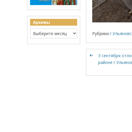
Архивы
Рубрики
г.Ульяновс
3 сентября отло
районе г.Ульяно