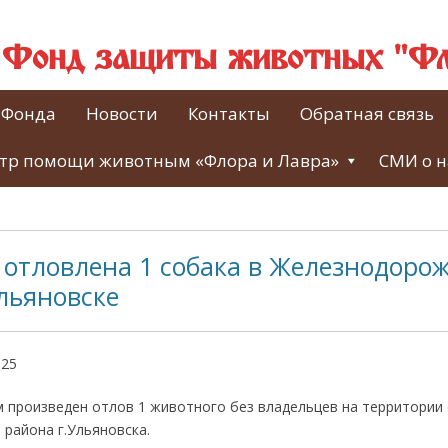
й Фонд защиты животных "Фл
 Фонда
Новости
Контакты
Обратная связь
тр помощи животным «Флора и Лавра»
СМИ о н
 отловлена 1 собака в Железнодоро
льяновске
025
 произведен отлов 1 животного без владельцев на территории 
района г.Ульяновска.