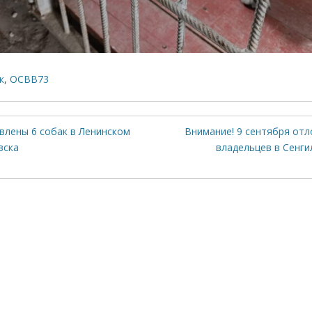
к
,
ОСВВ73
влены 6 собак в Ленинском
Внимание! 9 сентября от
вска
владельцев в Сенги