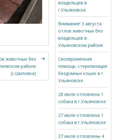
владельцев в
г.Ульяновске
Внимание! 3 августа
отлов животных без
владельцев в
Ульяновском районе
Своевременная
лов животных без
помощь: стерилизация
леевском районе
бездомных кошек в г.
(с.Шиловка)
Ульяновске
28 июля отловлена 1
собака в г.Ульяновске
27 июля отловлена 1
собака в г.Ульяновске
27 июля отловлены 4