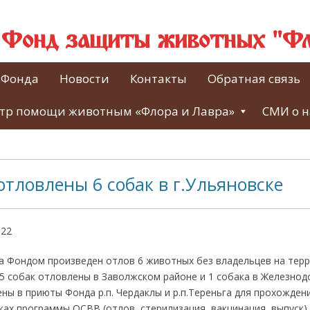
й Фонд защиты животных "Фл
 Фонда
Новости
Контакты
Обратная связь
тр помощи животным «Флора и Лавра»
СМИ о н
отловлены 6 собак в г.Ульяновске
022
да Фондом произведен отлов 6 животных без владельцев на тер
 5 собак отловлены в Заволжском районе и 1 собака в Железно
ны в приюты Фонда р.п. Чердаклы и р.п.Тереньга для прохожден
ках программы ОСВВ (отлов, стерилизация, вакцинация, выпуск)