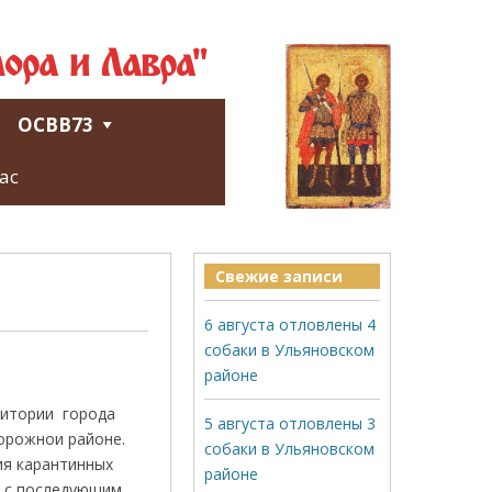
ора и Лавра"
ОСВВ73
ас
Свежие записи
6 августа отловлены 4
собаки в Ульяновском
районе
ритории города
5 августа отловлены 3
дорожнои районе.
собаки в Ульяновском
ия карантинных
районе
, с последующим