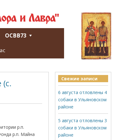
ора и Лавра"
ОСВВ73
ас
Свежие записи
(с.
6 августа отловлены 4
собаки в Ульяновском
районе
5 августа отловлены 3
итории р.п.
собаки в Ульяновском
онда р.п. Майна
районе