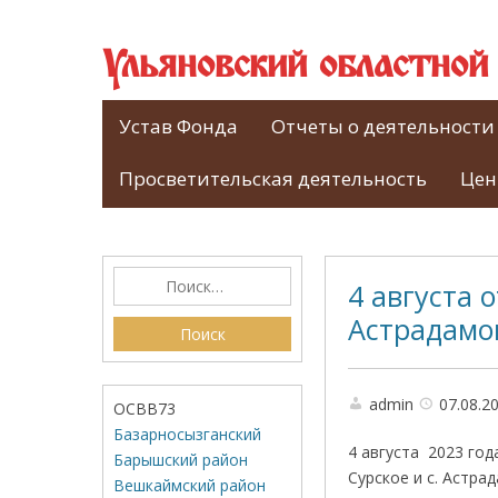
Ульяновский областно
Устав Фонда
Отчеты о деятельности
Просветительская деятельность
Цен
4 августа 
Астрадамов
admin
07.08.2
ОСВВ73
Базарносызганский
4 августа 2023 год
Барышский район
Сурское и с. Астр
Вешкаймский район