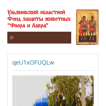
Ульяновский областной
Фонд защиты животных
"Флора и Лавра"
Верхнее
qeU1xOFUQLw