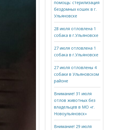
помощь: стерилизация
бездомных кошек в г.
Ульяновске
28 июля отловлена 1
собака в г.Ульяновске
27 июля отловлена 1
собака в г.Ульяновске
27 июля отловлены 4
собаки в Ульяновском
районе
Внимание! 31 июля
отлов животных без
владельцев в МО «г.
Новоульяновск»
Внимание! 29 июля