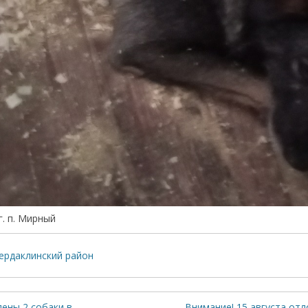
г. п. Мирный
ердаклинский район
лены 2 собаки в
Внимание! 15 августа от