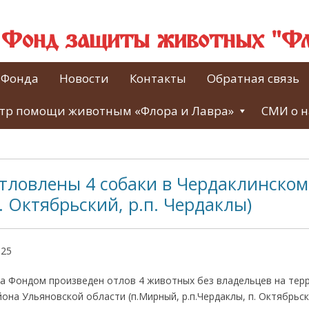
й Фонд защиты животных "Фл
 Фонда
Новости
Контакты
Обратная связь
тр помощи животным «Флора и Лавра»
СМИ о н
отловлены 4 собаки в Чердаклинском
 Октябрьский, р.п. Чердаклы)
025
да Фондом произведен отлов 4 животных без владельцев на тер
она Ульяновской области (п.Мирный, р.п.Чердаклы, п. Октябрьск