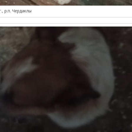
., р.п. Чердаклы