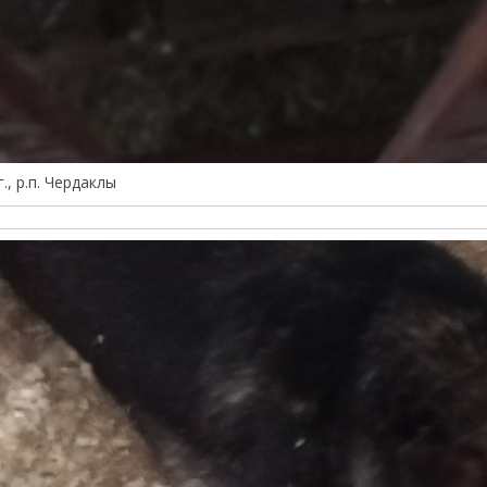
., р.п. Чердаклы