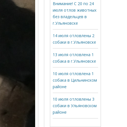
Внимание! С 20 по 24
июля отлов животных
без владельцев в
г.Ульяновске
14 июля отловлены 2
собаки в г.Ульяновске
13 июля отловлена 1
собака в г.Ульяновске
10 июля отловлена 1
собака в Цильнинском
районе
10 июля отловлены 3
собаки в Ульяновском
районе