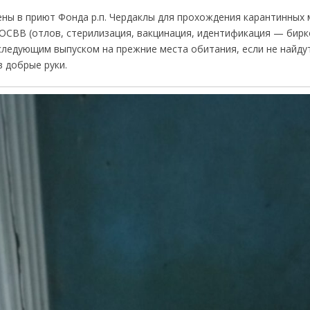
ны в приют Фонда р.п. Чердаклы для прохождения карантинных 
ОСВВ (отлов, стерилизация, вакцинация, идентификация — бирк
оследующим выпуском на прежние места обитания, если не найд
в добрые руки.