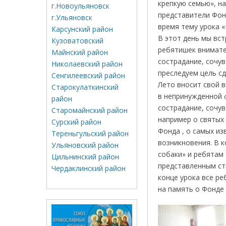
крепкую семью», н
г.Новоульяновск
представители Фон
г.Ульяновск
время тему урока 
Карсунский район
В этот день мы вст
Кузоватовский
ребятишек внимате
Майнский район
сострадание, сочув
Николаевский район
преследуем цель сд
Сенгилеевский район
Лето вносит свой в
Старокулаткинский
в непринужденной ф
район
сострадание, сочув
Старомайнский район
например о святых 
Сурский район
Фонда , о самых и
Тереньгульский район
возникновения. В 
Ульяновский район
собаки» и ребятам
Цильнинский район
представленным ст
Чердаклинский район
конце урока все р
на память о Фонде 