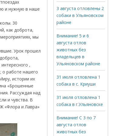
итпоездах
3 августа отловлены 2
ю и нужную в наше
собаки в Ульяновском
районе
колы. 30
й, как доброта,
Внимание! 5 и 6
а мероприятиях, мы
августа отлов
животных без
увшие. Урок прошел
владельцев в
 доброта,
Ульяновском районе
 интересного ,
; о работе нашего
31 июля отловлена 1
Миру, истории их
собака в с. Криуши
гина «Брошенные
ния. Рассуждая над
31 июля отловлена 1
ли и чувства. В
собака в г.Ульяновске
Ж «Флора и Лавра»
Внимание! С 3 по 7
августа отлов
животных без