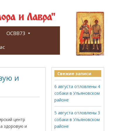
ора и Лавра"
ОСВВ73
ас
Свежие записи
вую и
6 августа отловлены 4
собаки в Ульяновском
районе
5 августа отловлены 3
ирский центр
собаки в Ульяновском
за здоровую и
районе