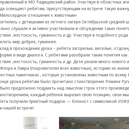
аправленный в МО Радищевский район. Участвуя в областных аг
да освещают ребятам, присутствующим на встрече такую важну
«Милосердное отношение к животным»
ретились с детишками из летнего лагеря Октябрьской средней ш
льно слушали и активно участвовали в обсуждении таких поняти
ствие ,жестокость, гуманность и др. Участвуя в подобного род
елать мир добрее, гуманнее.
клад в прохождения урока – ребята загорелые, веселые, отдохн
орме в виде диалога. С ребятами разобрали такие понятия как
ствие ,жестокость, гуманность и др. Дети узнали много нового и
Флора и Лавра (покровителях всех животных), историю их жизни
звестных памятниках , которые установлены животным по всему 
конце урока ребятам было прочитано стихотворение Романа Ру
 было предложено подумать над смыслом строк этого произведе
ихотворением, каждый ребенок выразил свою позицию, свои мыс
ебята получили приятный подарок — блокнот с символикой УОФЗ
и нашей встрече!