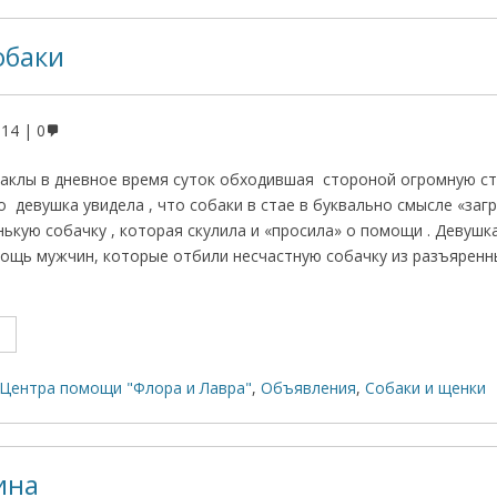
обаки
014
0
ердаклы в дневное время суток обходившая стороной огромную с
девушка увидела , что собаки в стае в буквально смысле «за
ькую собачку , которая скулила и «просила» о помощи . Девушк
мощь мужчин, которые отбили несчастную собачку из разъяренн
Центра помощи "Флора и Лавра"
,
Объявления
,
Собаки и щенки
ина