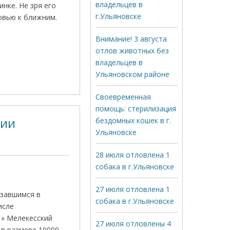
владельцев в
инке. Не зря его
г.Ульяновске
овью к ближним.
Внимание! 3 августа
отлов животных без
владельцев в
Ульяновском районе
Своевременная
помощь: стерилизация
пии
бездомных кошек в г.
Ульяновске
28 июля отловлена 1
собака в г.Ульяновске
27 июля отловлена 1
азавшимся в
собака в г.Ульяновске
исле
 » Мелекесский
27 июля отловлены 4
 в размере 10000