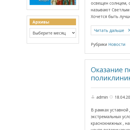
освещен солнцем, о
называют Светлым 
Хочется быть лучше
Архивы
Читать дальше
Рубрики
Новости
Оказание 
поликлини
admin
18.04.2
В рамках уставной
экстремальных усло
краснокнижных , н
центр ветеринарно