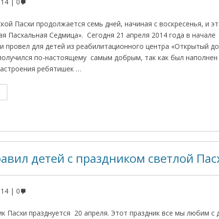
014
0
кой Пасхи продолжается семь дней, начиная с воскресенья, и эт
ая Пасхальная Седмица». Сегодня 21 апреля 2014 года в начале
и провел для детей из реабилитационного центра «Открытый д
получился по-настоящему самым добрым, так как был наполнен
настроения ребятишек …
авил детей с праздником светлой Пас
014
0
ик Пасхи празднуется 20 апреля. Этот праздник все мы любим с 