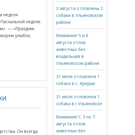
3 августа отловлены 2
а неделя
собаки в Ульяновском
 Пасхальной недели
районе
ом» — «Праздник
 морем улыбок,
Внимание! 5 и 6
августа отлов
животных без
владельцев в
Ульяновском районе
31 июля отловлена 1
собака в с. Криуши
хи
31 июля отловлена 1
собака в г.Ульяновске
Внимание! С 3 по 7
августа отлов
животных без
детства. Он всегда