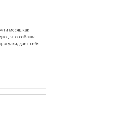
очти месяц как
но , что собачка
прогулки, дает себя