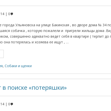
014
0
 города Ульяновска на улице Бакинская , во дворе дома № 34 п
шаяся собачка , которую пожалели и пригрели жильцы дома .Вид
ком, совершенно адекватно ведет себя в квартире ( терпит до 
о она потерялась и хозяева ее ищут , …
ия
,
Собаки и щенки
 в поиске «потеряшки»
014
0