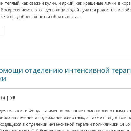
н теплый, как свежий кулич, и яркий, как крашеные яички в корз
Воскресением: в этот день лица людей лучатся радостью и люб
, чище, добрее, хочется обнять весь …
помощи отделению интенсивной тера
ки
014
0
 деятельности Фонда , а именно оказание помощи животным,ок
виях на лечение и содержание животных, а также птиц, в том ч
аходящихся в отделении интенсивной терапии поликлиники ОГБУ
й медицины им. С. Г.Дырченкова» оказана материальная помощь