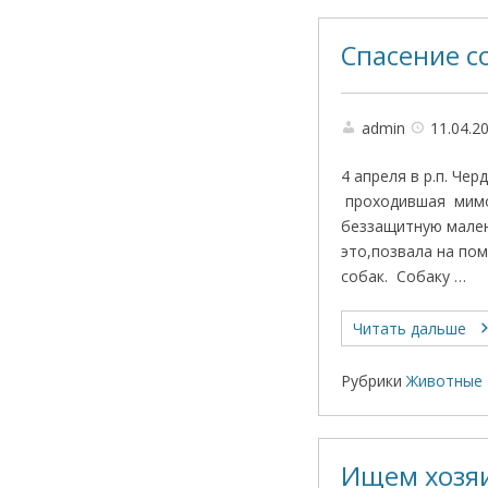
Спасение с
admin
11.04.2
4 апреля в р.п. Ч
проходившая мимо 
беззащитную мален
это,позвала на по
собак. Собаку …
Читать дальше
Рубрики
Животные 
Ищем хозя