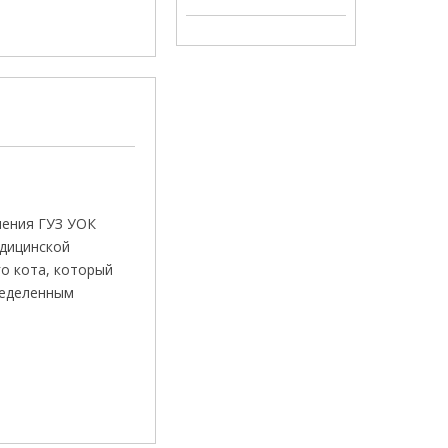
ления ГУЗ УОК
едицинской
о кота, который
ределенным