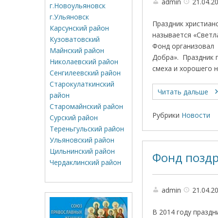
admin
21.04.2
г.Новоульяновск
г.Ульяновск
Праздник христианс
Карсунский район
называется «Светл
Кузоватовский
Фонд организовал 
Майнский район
Добра». Праздник 
Николаевский район
смеха и хорошего 
Сенгилеевский район
Старокулаткинский
Читать дальше
район
Старомайнский район
Рубрики
Новости
Сурский район
Тереньгульский район
Ульяновский район
Цильнинский район
Фонд поздр
Чердаклинский район
admin
21.04.2
В 2014 году праздн