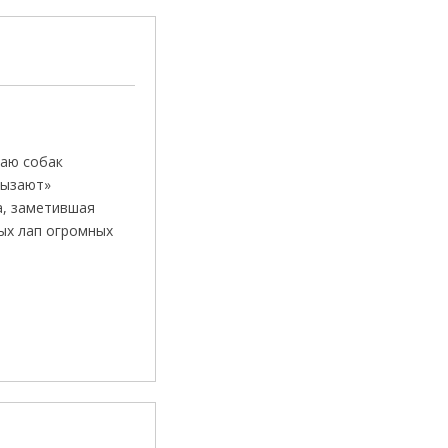
таю собак
грызают»
а, заметившая
ых лап огромных