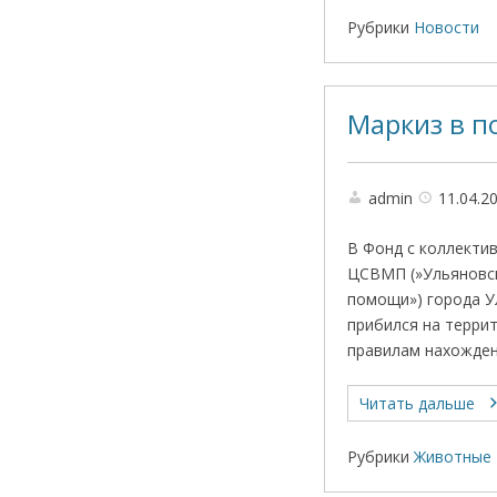
Рубрики
Новости
Маркиз в п
admin
11.04.2
В Фонд с коллекти
ЦСВМП (»Ульяновск
помощи») города У
прибился на терри
правилам нахождени
Читать дальше
Рубрики
Животные 