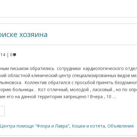
оиске хозяина
014
0
вным письмом обратились сотрудники кардиологического отде
ий областной клинический центр специализированных видов м
льяновска. Коллектив обратился с просьбой принять бездомног
торию больницы . Кот отличный, молодой , ласковый , но по оп
е его на данной территории запрещено ! Вчера , 10 …
Центра помощи "Флора и Лавра"
,
Кошки и котята
,
Объявления