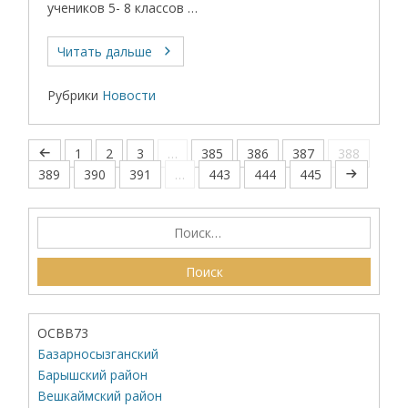
учеников 5- 8 классов …
Читать дальше
Рубрики
Новости
1
2
3
…
385
386
387
388
389
390
391
…
443
444
445
ОСВВ73
Базарносызганский
Барышский район
Вешкаймский район