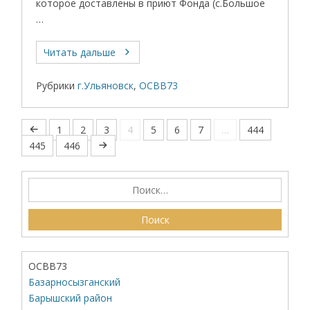
которое доставлены в приют Фонда (с.Большое
…
Читать дальше
Рубрики
г.Ульяновск
,
ОСВВ73
1
2
3
4
5
6
7
…
444
445
446
ОСВВ73
Базарносызганский
Барышский район