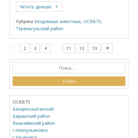
Читать дальше
Рубрики
Бездомные животные
,
ОСВВ73
,
Тереньгульский район
1
2
3
4
…
11
12
13
ОСВВ73
Базарносызганский
Барышский район
Вешкаймский район
г.Новоульяновск
г.Ульяновск