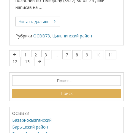
позвонив по телефону (8422) 30-05-24 , или
написав на …
Читать дальше
Рубрики
ОСВВ73
,
Цильнинский район
1
2
3
…
7
8
9
10
11
12
13
ОСВВ73
Базарносызганский
Барышский район