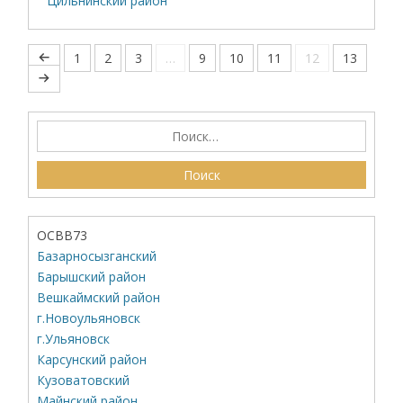
Цильнинский район
1
2
3
…
9
10
11
12
13
ОСВВ73
Базарносызганский
Барышский район
Вешкаймский район
г.Новоульяновск
г.Ульяновск
Карсунский район
Кузоватовский
Майнский район