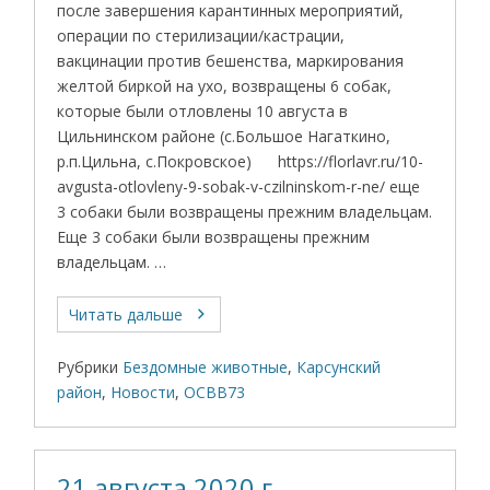
после завершения карантинных мероприятий,
операции по стерилизации/кастрации,
вакцинации против бешенства, маркирования
желтой биркой на ухо, возвращены 6 собак,
которые были отловлены 10 августа в
Цильнинском районе (с.Большое Нагаткино,
р.п.Цильна, с.Покровское) https://florlavr.ru/10-
avgusta-otlovleny-9-sobak-v-czilninskom-r-ne/ еще
3 собаки были возвращены прежним владельцам.
Еще 3 собаки были возвращены прежним
владельцам. …
Читать дальше
Рубрики
Бездомные животные
,
Карсунский
район
,
Новости
,
ОСВВ73
21 августа 2020 г.