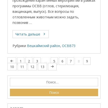
прохождения карантинных мероприятий в рамках
программы ОСВВ (отлов, стерилизация,
вакцинация, выпуск). Все вопросы по
отловленным животным можно задать,
позвонив …
Читать дальше
Рубрики
Вешкаймский район
,
ОСВВ73
1
2
3
…
5
6
7
8
9
10
11
12
13