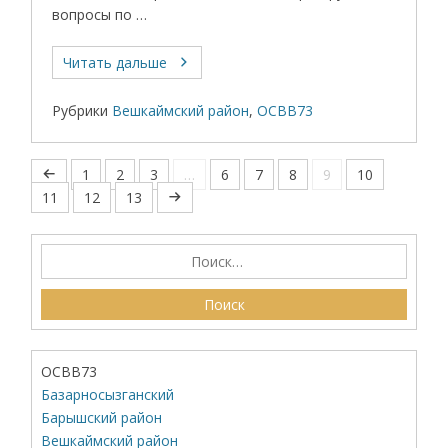
вопросы по …
Читать дальше
Рубрики
Вешкаймский район
,
ОСВВ73
1
2
3
…
6
7
8
9
10
11
12
13
ОСВВ73
Базарносызганский
Барышский район
Вешкаймский район