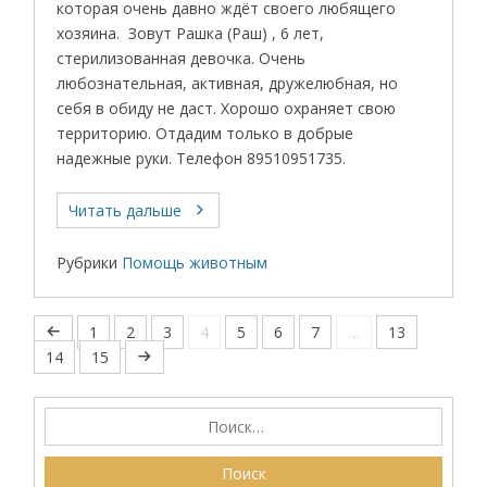
которая очень давно ждёт своего любящего
хозяина. Зовут Рашка (Раш) , 6 лет,
стерилизованная девочка. Очень
любознательная, активная, дружелюбная, но
себя в обиду не даст. Хорошо охраняет свою
территорию. Отдадим только в добрые
надежные руки. Телефон 89510951735.
Читать дальше
Рубрики
Помощь животным
1
2
3
4
5
6
7
…
13
14
15