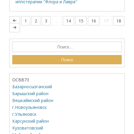
иппотерапии "Флора и Лавра"
1
2
3
…
14
15
16
17
18
ОСВВ73
Базарносызганский
Барышский район
Вешкаймский район
г.Новоульяновск
г.Ульяновск
Карсунский район
Кузоватовский