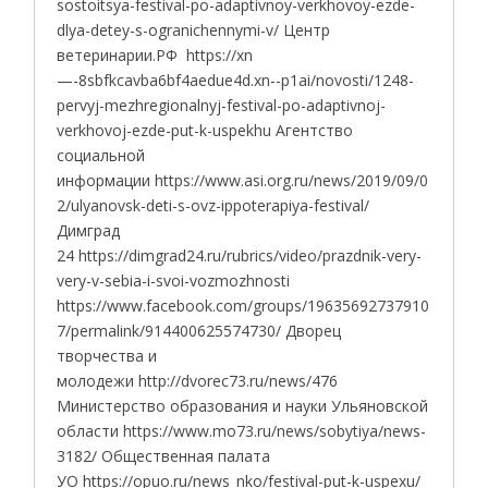
sostoitsya-festival-po-adaptivnoy-verkhovoy-ezde-
dlya-detey-s-ogranichennymi-v/ Центр
ветеринарии.РФ https://xn
—-8sbfkcavba6bf4aedue4d.xn--p1ai/novosti/1248-
pervyj-mezhregionalnyj-festival-po-adaptivnoj-
verkhovoj-ezde-put-k-uspekhu Агентство
социальной
информации https://www.asi.org.ru/news/2019/09/0
2/ulyanovsk-deti-s-ovz-ippoterapiya-festival/
Димград
24 https://dimgrad24.ru/rubrics/video/prazdnik-very-
very-v-sebia-i-svoi-vozmozhnosti
https://www.facebook.com/groups/19635692737910
7/permalink/914400625574730/ Дворец
творчества и
молодежи http://dvorec73.ru/news/476
Министерство образования и науки Ульяновской
области https://www.mo73.ru/news/sobytiya/news-
3182/ Общественная палата
УО https://opuo.ru/news_nko/festival-put-k-uspexu/