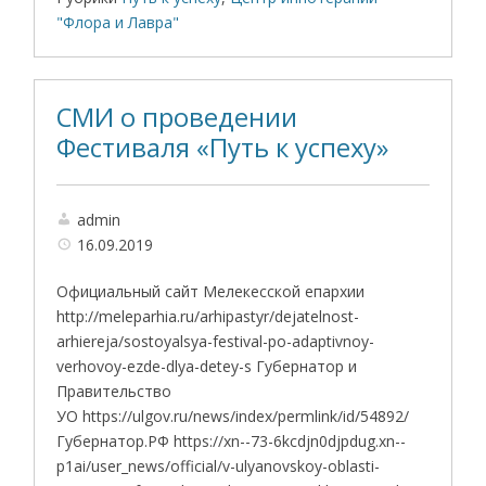
"Флора и Лавра"
СМИ о проведении
Фестиваля «Путь к успеху»
admin
16.09.2019
Официальный сайт Мелекесской епархии
http://meleparhia.ru/arhipastyr/dejatelnost-
arhiereja/sostoyalsya-festival-po-adaptivnoy-
verhovoy-ezde-dlya-detey-s Губернатор и
Правительство
УО https://ulgov.ru/news/index/permlink/id/54892/
Губернатор.РФ https://xn--73-6kcdjn0djpdug.xn--
p1ai/user_news/official/v-ulyanovskoy-oblasti-