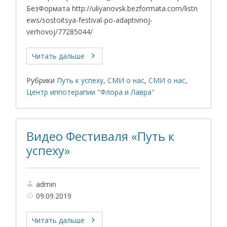
БезФормата http://uliyanovsk.bezformata.com/listn
ews/sostoitsya-festival-po-adaptivnoj-
verhovoj/77285044/
Читать дальше
Рубрики
Путь к успеху
,
СМИ о нас
,
СМИ о нас
,
Центр иппотерапии "Флора и Лавра"
Видео Фестиваля «Путь к
успеху»
admin
09.09.2019
Читать дальше