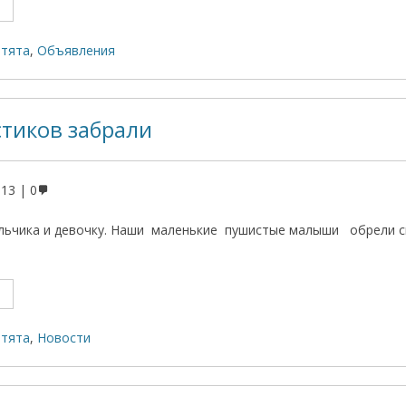
отята
,
Объявления
тиков забрали
013
0
льчика и девочку. Наши маленькие пушистые малыши обрели с
!
отята
,
Новости