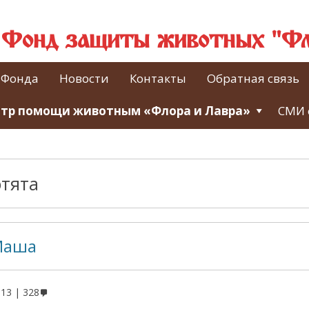
й Фонд защиты животных "Фл
 Фонда
Новости
Контакты
Обратная связь
тр помощи животным «Флора и Лавра»
СМИ 
отята
Маша
013
328