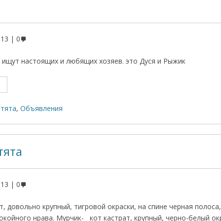
013
0
в ищут настоящих и любящих хозяев. это Дуся и Рыжик
отята
,
Объявления
тята
013
0
, довольно крупный, тигровой окраски, на спине черная полоса
покойного нрава. Мурчик- кот кастрат, крупный, черно-белый окр