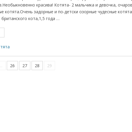
в.Необыкновенно красива! Котята- 2 мальчика и девочка, очаро
ые котята.Очень задорные и по-детски озорные чудесные котят
 британского кота,1,5 года …
отята
…
26
27
28
29