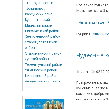
г.Новоульяновск
Вот такое пушисто
г.Ульяновск
Малышке всего 3 м
Карсунский район
Кузоватовский
Читать дальше
Майнский район
Николаевский район
Рубрики
Кошки и к
Сенгилеевский район
Старокулаткинский
район
Старомайнский район
Чудесные к
Сурский район
Тереньгульский район
Ульяновский район
admin
02.10.2
Цильнинский район
Чердаклинский район
Прекрасные малыши
умненькие, такие м
комочки с добрыми
постарше котята 2-