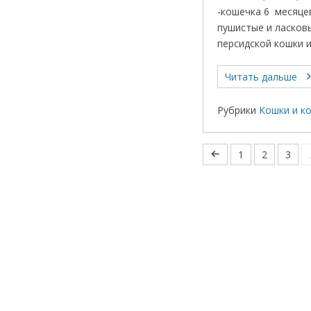
-кошечка 6 месяце
пушистые и ласков
персидской кошки и
Читать дальше
Рубрики
Кошки и к
1
2
3