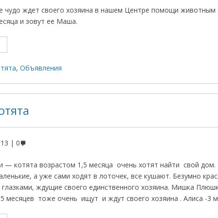
е чудо ждет своего хозяина в нашем Центре помощи животным 
есяца и зовут ее Маша.
отята
,
Объявления
отята
013
0
 — котята возрастом 1,5 месяца очень хотят найти свой дом.
аленькие, а уже сами ходят в лоточек, все кушают. Безумно кра
 глазками, ждущие своего единственного хозяина. Мишка Плюшк
5 месяцев тоже очень ищут и ждут своего хозяина . Алиса -3 