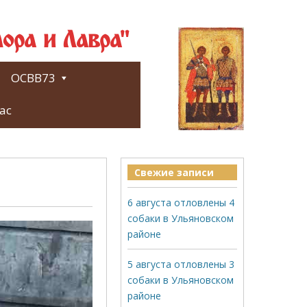
ора и Лавра"
ОСВВ73
ас
Свежие записи
6 августа отловлены 4
собаки в Ульяновском
районе
5 августа отловлены 3
собаки в Ульяновском
районе