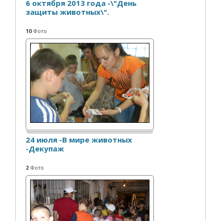
6 октября 2013 года -\"День
защиты животных\".
10
Фото
24 июля -В мире животных
-Декупаж
2
Фото