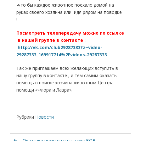
-что бы каждое животное поехало домой на
руках своего хозяина или идя рядом на поводке
!
Посмотреть телепередачу можно по ссылке
в нашей группе в контакте :
http://vk.com/club29287333?z=video-
29287333_169917714%2Fvideos-29287333
Так же приглашаем всех желающих вступить в
нашу группу в контакте , и тем самым оказать
помощь в поиске хозяина животным Центра
помощи «Флора и Лавра».
Рубрики
Новости
Оказание помощи участнику ВОВ