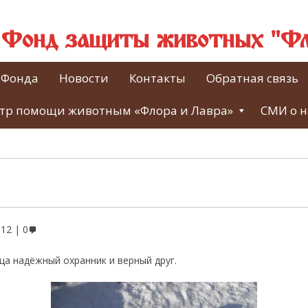
й Фонд защиты животных "Фл
 Фонда
Новости
Контакты
Обратная связь
тр помощи животным «Флора и Лавра»
СМИ о н
012
0
ца надёжный охранник и верный друг.