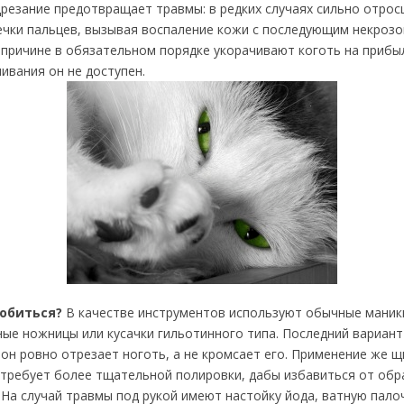
резание предотвращает травмы: в редких случаях сильно отрос
ечки пальцев, вызывая воспаление кожи с последующим некроз
е причине в обязательном порядке укорачивают коготь на приб
ивания он не доступен.
обиться?
В качестве инструментов используют обычные маник
ные ножницы или кусачки гильотинного типа. Последний вариант
он ровно отрезает ноготь, а не кромсает его. Применение же щ
 требует более тщательной полировки, дабы избавиться от об
 На случай травмы под рукой имеют настойку йода, ватную палоч