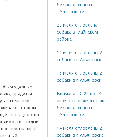
без владельцев в
г.Ульяновске
23 июля отловлена 1
собака в Майнском
районе
16 июля отловлены 2
собаки в г.Ульяновске
15 июля отловлены 2
собаки в г.Ульяновск
 любым удобным
веку, придется
Внимание! С 20 по 24
 указательным
июля отлов животных
ерживают в таком
без владельцев в
ущая часть должна
г.Ульяновске
обходимости каждый
14 июля отловлены 2
я после маникюра
собаки в г.Ульяновске
ительный