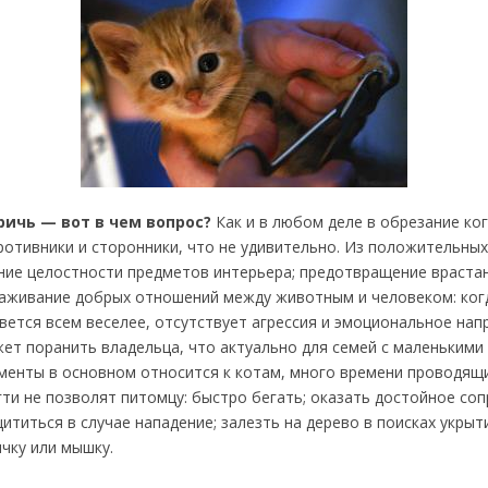
ричь — вот в чем вопрос?
Как и в любом деле в обрезание ко
ротивники и сторонники, что не удивительно. Из положительны
ние целостности предметов интерьера; предотвращение врастан
лаживание добрых отношений между животным и человеком: когд
ивется всем веселее, отсутствует агрессия и эмоциональное нап
ет поранить владельца, что актуально для семей с маленькими
енты в основном относится к котам, много времени проводящи
ти не позволят питомцу: быстро бегать; оказать достойное со
ититься в случае нападение; залезть на дерево в поисках укрыт
чку или мышку.