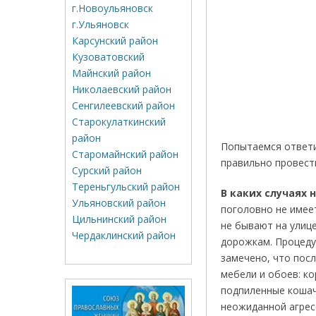
г.Новоульяновск
г.Ульяновск
Карсунский район
Кузоватовский
Майнский район
Николаевский район
Сенгилеевский район
Старокулаткинский
район
Попытаемся ответи
Старомайнский район
правильно провести
Сурский район
Тереньгульский район
В каких случаях
Ульяновский район
поголовно не имее
Цильнинский район
не бывают на улице
Чердаклинский район
дорожкам. Процеду
замечено, что посл
мебели и обоев: к
подпиленные кошач
неожиданной агрес