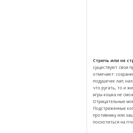
Стричь или не ст
существуют свои п
отмечают: сохране
подушечек лап; на
что ругать, то и ж
игры кошка не смож
Отрицательные мом
Подстриженные ког
противнику или защ
поохотиться на пти