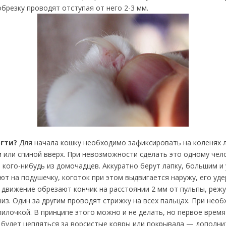
брезку проводят отступая от него 2-3 мм.
огти?
Для начала кошку необходимо зафиксировать на коленях
 или спиной вверх. При невозможности сделать это одному чело
 кого-нибудь из домочадцев. Аккуратно берут лапку, большим и
ют на подушечку, коготок при этом выдвигается наружу, его уд
 движение обрезают кончик на расстоянии 2 мм от пульпы, реж
низ. Один за другим проводят стрижку на всех пальцах. При не
пилочкой. В принципе этого можно и не делать, но первое врем
 будет цепляться за ворсистые ковры или покрывала — дополн