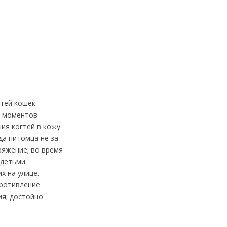
гтей кошек
х моментов
ия когтей в кожу
а питомца не за
ряжение; во время
 детьми.
х на улице.
противление
ия; достойно