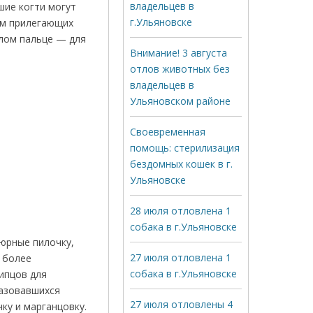
владельцев в
шие когти могут
г.Ульяновске
ом прилегающих
ылом пальце — для
Внимание! 3 августа
отлов животных без
владельцев в
Ульяновском районе
Своевременная
помощь: стерилизация
бездомных кошек в г.
Ульяновске
28 июля отловлена 1
собака в г.Ульяновске
юрные пилочку,
27 июля отловлена 1
 более
собака в г.Ульяновске
ипцов для
разовавшихся
27 июля отловлены 4
ку и марганцовку.