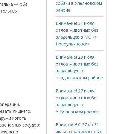
собаки в Ульяновском
 талька — оба
районе
ительных
Внимание! 31 июля
отлов животных без
владельцев в МО «г.
Новоульяновск»
Внимание! 29 июля
отлов животных без
владельцев в
Чердаклинском районе
Внимание! 27 июля
отлов животных без
операции,
владельцев в
резать лишнего,
Ульяновском районе
аружи коготь
Внимание! С 27 по 31
овеносных сосудов:
июля отлов животных
прекрасно