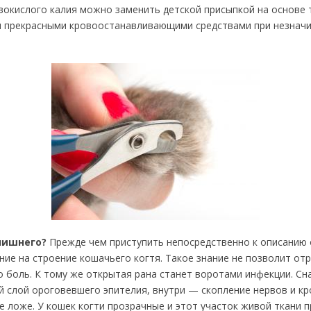
окислого калия можно заменить детской присыпкой на основе
 прекрасными кровоостанавливающими средствами при незнач
лишнего?
Прежде чем приступить непосредственно к описанию 
ие на строение кошачьего когтя. Такое знание не позволит от
о боль. К тому же открытая рана станет воротами инфекции. Сн
й слой ороговевшего эпителия, внутри — скопление нервов и кр
е ложе. У кошек когти прозрачные и этот участок живой ткани 