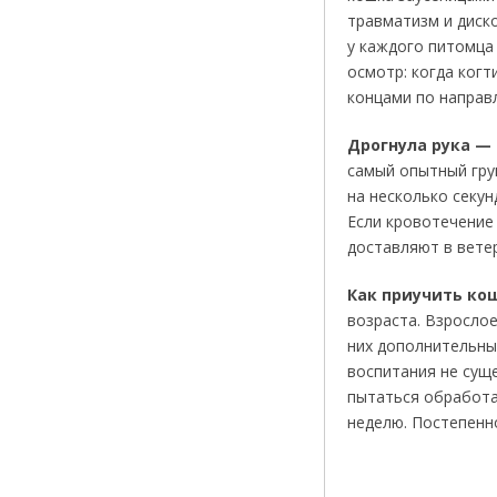
травматизм и диско
у каждого питомца
осмотр: когда ког
концами по направ
Дрогнула рука —
самый опытный грум
на несколько секу
Если кровотечение 
доставляют в вете
Как приучить ко
возраста. Взросло
них дополнительны
воспитания не суще
пытаться обработат
неделю. Постепенн