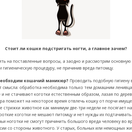
Стоит ли кошке подстригать ногти, а главное зачем?
ть на поставленные вопросы, а заодно и рассмотрим основную 
 гигиеническую процедуру, не причинив вреда питомцу.
 необходим кошачий маникюр?
Проводить подобную гигиену 
т смысла: обработка необходима только тем домашним ленивца
 и не стачивают коготки естественным образом, лазая по дерев
ра поможет на некоторое время отвлечь кошку от порчи имуще
е стрижки животное как минимум две-три недели не посягает н
ороткие коготки не мешают питомцу и нет нужды их подтачивать
ьи ноготки не смогут причинить большого вреда человеку во в
сии со стороны животного. У старых, больных или немощных ж