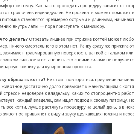
мфорт питомцу. Как часто проводить процедуру зависит от ско
 этот срок очень индивидуален. Не прозевать момент поможет
ти питомца становятся чрезмерно острыми и длинными, начинаю
лению внутрь лапы — пора приступать к маникюру.
 что делать?
Отрезать лишнее при стрижке когтей может любо
ер. Ничего смертельного в этом нет. Ранку сразу же прижигают
нд зажимают травмированную поверхность ваткой с тальком или
слишком сильное и остановить его своими силами не получаетс
ринарную клинику для купирования процесса.
шку обрезать когти?
Не стоит повторяться: приучение начина
е животное достаточно долго привыкает к манипуляциям с когтя
й стресс и недоверие к владельцу. Каких-то стопроцентно рабо
ствует: каждый владелец сам ищет подход к своему питомцу. По
ь все когти, лучше растянуть процедуру на целый день, а в нек
о животное привыкнет к виду и звуку щелкающих ножниц и перес