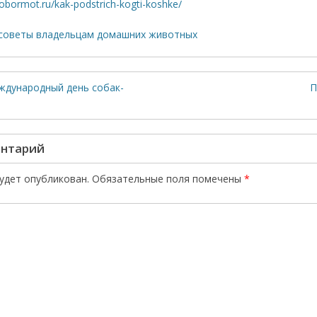
tobormot.ru/kak-podstrich-kogti-koshke/
советы владельцам домашних животных
ждународный день собак-
П
ентарий
будет опубликован.
Обязательные поля помечены
*