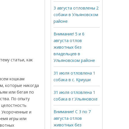
3 августа отловлены 2
собаки в Ульяновском
районе
Внимание! 5 и 6
августа отлов
животных без
владельцев в
тему статьи, как
Ульяновском районе
31 июля отловлена 1
всем кошкам
собака в с. Криуши
м, которые никогда
ьям или бегая по
31 июля отловлена 1
ства. По опыту
собака в г.Ульяновске
а целостность
Внимание! С 3 по 7
. Укороченные и
августа отлов
ремя игры или
животных без
ивотных