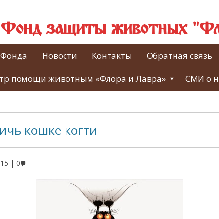
й Фонд защиты животных "Фл
 Фонда
Новости
Контакты
Обратная связь
тр помощи животным «Флора и Лавра»
СМИ о н
ичь кошке когти
015
0