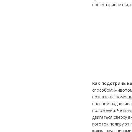
просматривается, о
Как подстричь к
способом: животом
позвать на помощь
пальцем надавлива
положении. Четким
двигаться сверху в
коготок полируют 
кошка заусеницами