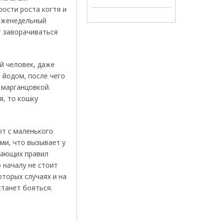
рости роста когтя и
 еженедельный
т заворачиваться
й человек, даже
 йодом, после чего
 марганцовкой.
я, то кошку
ют с маленького
ми, что вызывает у
тающих правил
 началу не стоит
оторых случаях и на
танет бояться.