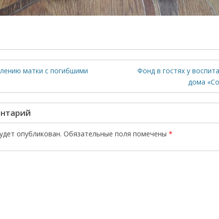
алению матки с погибшими
Фонд в гостях у воспит
и
дома «С
ентарий
будет опубликован.
Обязательные поля помечены
*