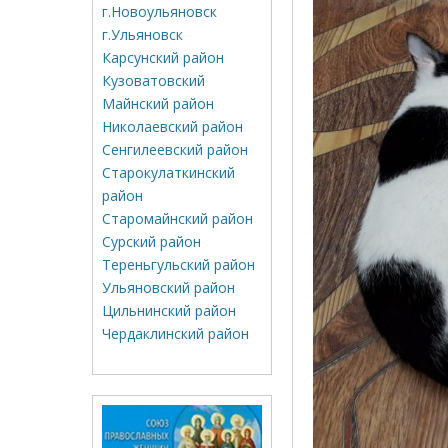
г.Новоульяновск
г.Ульяновск
Карсунский район
Кузоватовский
Майнский район
Николаевский район
Сенгилеевский район
Старокулаткинский
район
Старомайнский район
Сурский район
Тереньгульский район
Ульяновский район
Цильнинский район
Чердаклинский район