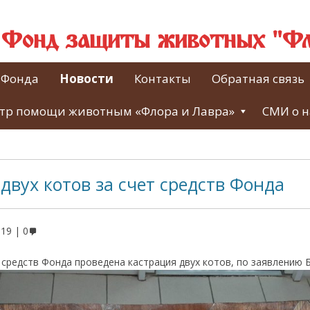
й Фонд защиты животных "Фл
 Фонда
Новости
Контакты
Обратная связь
тр помощи животным «Флора и Лавра»
СМИ о н
двух котов за счет средств Фонда
019
0
т средств Фонда проведена кастрация двух котов, по заявлению