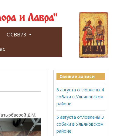
ора и Лавра"
ОСВВ73
ас
Свежие записи
6 августа отловлены 4
собаки в Ульяновском
районе
 Батырбаевой Д.М.
5 августа отловлены 3
собаки в Ульяновском
районе