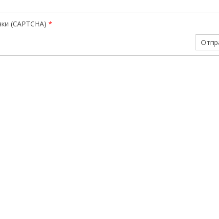
нки (CAPTCHA)
*