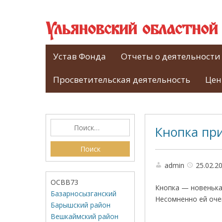
Ульяновский областно
Устав Фонда
Отчеты о деятельности
Просветительская деятельность
Цен
Кнопка пр
admin
25.02.2
ОСВВ73
Кнопка — новенька
Базарносызганский
Несомненно ей очен
Барышский район
Вешкаймский район