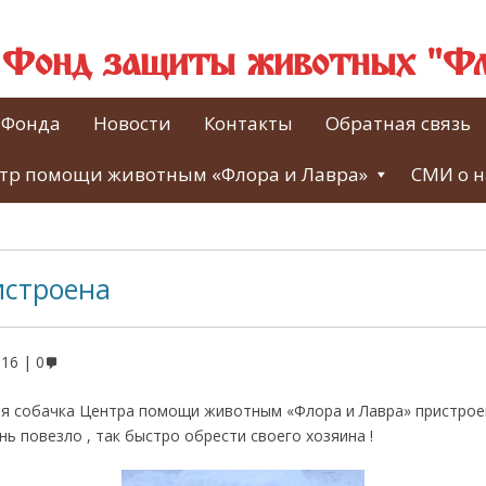
й Фонд защиты животных "Фл
 Фонда
Новости
Контакты
Обратная связь
тр помощи животным «Флора и Лавра»
СМИ о н
истроена
016
0
я собачка Центра помощи животным «Флора и Лавра» пристроен
ь повезло , так быстро обрести своего хозяина !