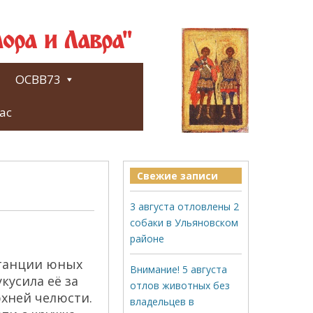
ора и Лавра"
ОСВВ73
ас
Свежие записи
3 августа отловлены 2
собаки в Ульяновском
районе
станции юных
Внимание! 5 августа
кусила её за
отлов животных без
рхней челюсти.
владельцев в