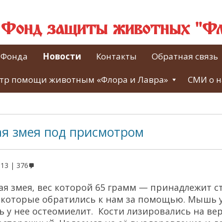
й Фонд защиты животных "Фл
 Фонда
Новости
Контакты
Обратная связь
тр помощи животным «Флора и Лавра»
СМИ о н
ая змея под присмотром
013
376
ая змея, вес которой 65 грамм — принадлежит 
 которые обратились к нам за помощью. Мышь у
ь у нее остеомиелит. Кости лизировались на ве