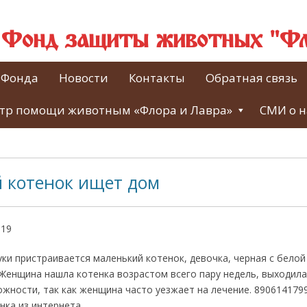
й Фонд защиты животных "Фл
 Фонда
Новости
Контакты
Обратная связь
тр помощи животным «Флора и Лавра»
СМИ о н
 котенок ищет дом
019
ки пристраивается маленький котенок, девочка, черная с белой
Женщина нашла котенка возрастом всего пару недель, выходила
жности, так как женщина часто уезжает на лечение. 890614179
нка из интернета.