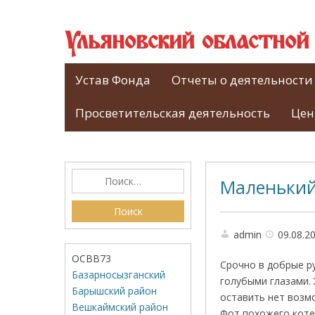
Ульяновский областно
Устав Фонда
Отчеты о деятельности
Просветительская деятельность
Цен
Маленький
admin
09.08.2
ОСВВ73
Срочно в добрые ру
Базарносызганский
голубыми глазами. 
Барышский район
оставить нет возмо
Вешкаймский район
Фот похожего коте