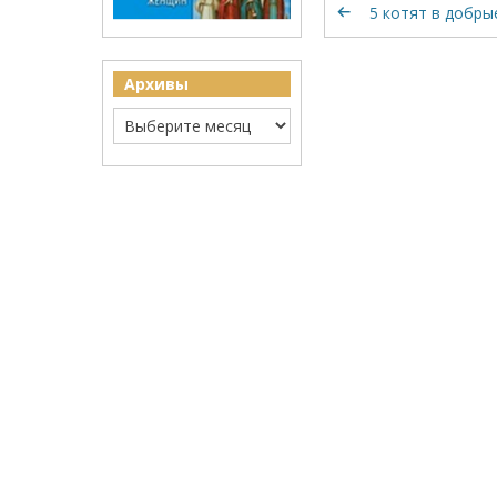
5 котят в добры
Архивы