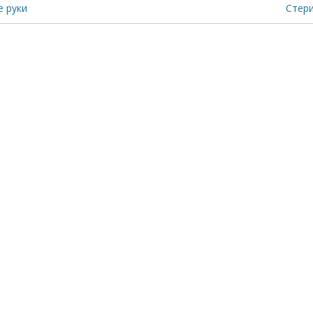
е руки
Стери