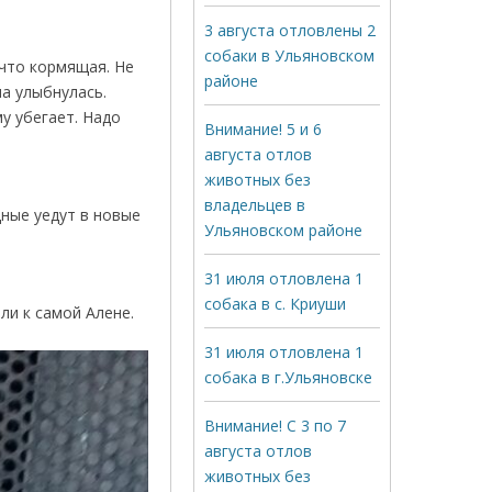
3 августа отловлены 2
собаки в Ульяновском
 что кормящая. Не
районе
ча улыбнулась.
у убегает. Надо
Внимание! 5 и 6
августа отлов
животных без
владельцев в
дные уедут в новые
Ульяновском районе
31 июля отловлена 1
собака в с. Криуши
ли к самой Алене.
31 июля отловлена 1
собака в г.Ульяновске
Внимание! С 3 по 7
августа отлов
животных без