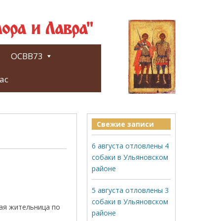
ора и Лавра"
ОСВВ73
ас
Свежие записи
6 августа отловлены 4
собаки в Ульяновском
районе
.
5 августа отловлены 3
собаки в Ульяновском
ная жительница по
районе