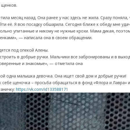
 щенков.
етила месяц назад. Она ранее у нас здесь не жила. Сразу поняла,
йти её. Я всю посадку обшарила. Сегодня ближе к обеду мне уда
ольно упитанные и никому не нужные крохи. Мама дикая, поэтом
щенками», — написала она в своем обращении.
дятся под опекой Алены.
строить в добрые ручки. Мальчики все забронированы и в выхо
роверенные и знакомые», — отметила она
ой одна малышка девочка. Она ищет свой дом и добрые ручки!
к себе щеночка – просьба обращаться в фонд «Флора и Лавра» и
таничку:
https://vk.com/id133588171