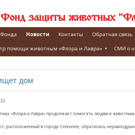
й Фонд защиты животных "Фл
 Фонда
Новости
Контакты
Обратная связь
тр помощи животным «Флора и Лавра»
СМИ о н
ищет дом
022
ных «Флора и Лавра» продолжает помогать людям и животным
иют, расположенный в городе Сенгилее, обратилась неравнодуш