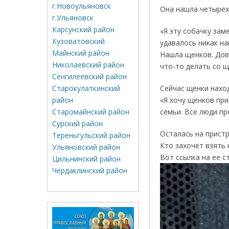
г.Новоульяновск
Она нашла четырех
г.Ульяновск
Карсунский район
«Я эту собачку зам
Кузоватовский
удавалось никак на
Майнский район
Нашла щенков. Дов
Николаевский район
что-то делать со 
Сенгилеевский район
Старокулаткинский
Сейчас щенки нахо
район
«Я хочу щенков при
Старомайнский район
семьи. Все люди п
Сурский район
Осталась на пристр
Тереньгульский район
Кто захочет взять 
Ульяновский район
Вот ссылка на ее с
Цильнинский район
Чердаклинский район