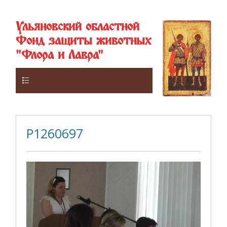
Ульяновский областной
Фонд защиты животных
"Флора и Лавра"
Верхнее
P1260697