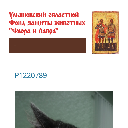
Ульяновский областной
Фонд защиты животных
"Флора и Лавра"
Верхнее
P1220789