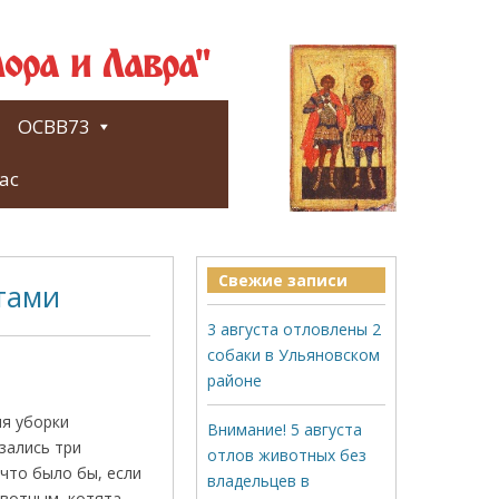
ора и Лавра"
ОСВВ73
ас
Свежие записи
тами
3 августа отловлены 2
собаки в Ульяновском
районе
мя уборки
Внимание! 5 августа
азались три
отлов животных без
 что было бы, если
владельцев в
ивотным, котята