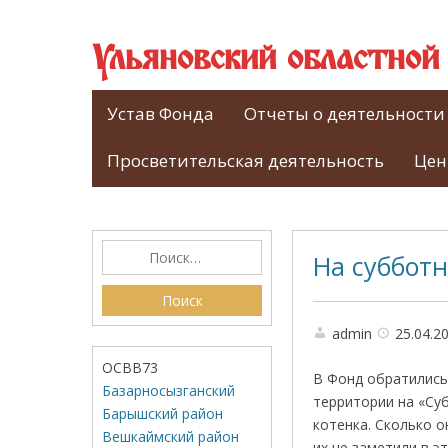
Ульяновский областно
Устав Фонда
Отчеты о деятельности
Просветительская деятельность
Цен
На суббот
admin
25.04.2
ОСВВ73
В Фонд обратились 
Базарносызганский
территории на «Су
Барышский район
котенка. Сколько о
Вешкаймский район
их не заметили в 