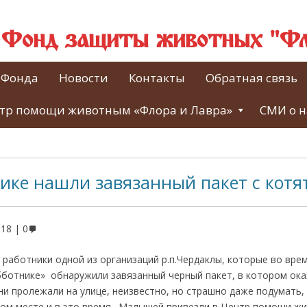
й Фонд защиты животных "Фл
 Фонда
Новости
Контакты
Обратная связь
тр помощи животным «Флора и Лавра»
СМИ о н
нике нашли завязанный пакет с котя
018
0
работники одной из организаций р.п.Чердаклы, которые во вре
бботнике» обнаружили завязанный черный пакет, в котором ок
ни пролежали на улице, неизвестно, но страшно даже подумать,
этом месте и в это время. Малышей привезли в Центр помощи ж