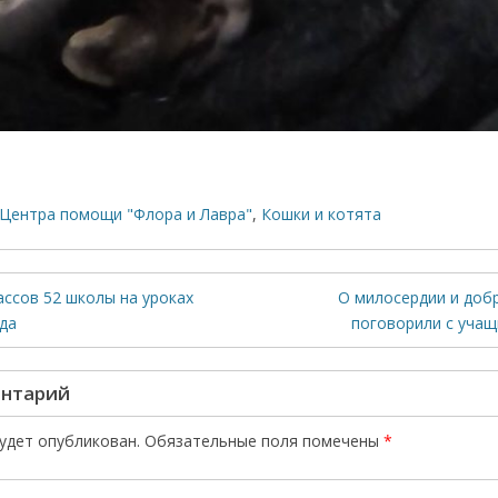
Центра помощи "Флора и Лавра"
,
Кошки и котята
лассов 52 школы на уроках
О милосердии и доб
да
поговорили с уча
ентарий
будет опубликован.
Обязательные поля помечены
*