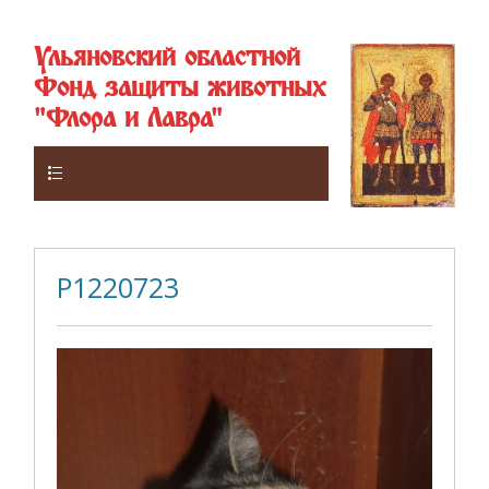
Ульяновский областной
Фонд защиты животных
"Флора и Лавра"
Верхнее
P1220723