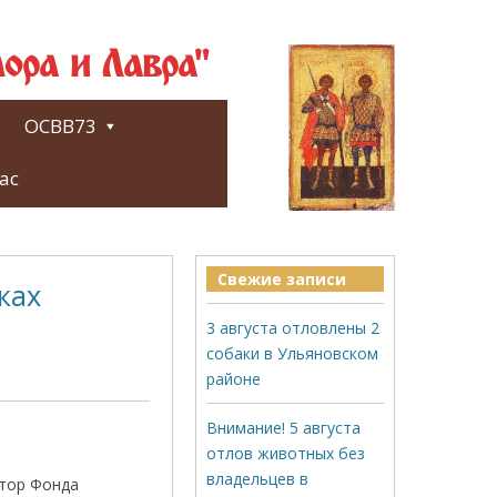
ора и Лавра"
ОСВВ73
ас
Свежие записи
ках
3 августа отловлены 2
собаки в Ульяновском
районе
Внимание! 5 августа
отлов животных без
владельцев в
ктор Фонда