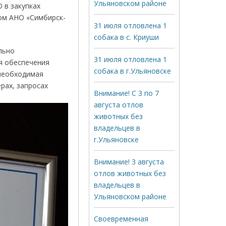
Ульяновском районе
 в закупках
ном АНО «Симбирск-
31 июля отловлена 1
собака в с. Криуши
льно
31 июля отловлена 1
ля обеспечения
собака в г.Ульяновске
 необходимая
рах, запросах
Внимание! С 3 по 7
августа отлов
животных без
владельцев в
г.Ульяновске
Внимание! 3 августа
отлов животных без
владельцев в
Ульяновском районе
Своевременная