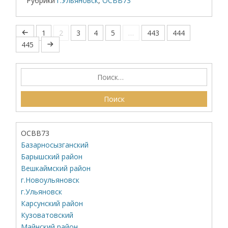
Рубрики
г.Ульяновск
,
ОСВВ73
1
2
3
4
5
…
443
444
445
ОСВВ73
Базарносызганский
Барышский район
Вешкаймский район
г.Новоульяновск
г.Ульяновск
Карсунский район
Кузоватовский
Майнский район