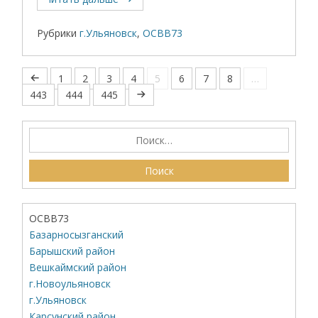
Рубрики
г.Ульяновск
,
ОСВВ73
1
2
3
4
5
6
7
8
…
443
444
445
ОСВВ73
Базарносызганский
Барышский район
Вешкаймский район
г.Новоульяновск
г.Ульяновск
Карсунский район