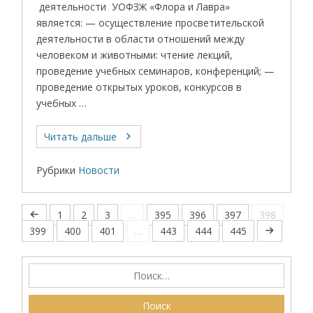
деятельности УОФЗЖ «Флора и Лавра»
является: — осуществление просветительской
деятельности в области отношений между
человеком и животными: чтение лекций,
проведение учебных семинаров, конференций; —
проведение открытых уроков, конкурсов в
учебных …
Читать дальше
Рубрики
Новости
1
2
3
…
395
396
397
398
399
400
401
…
443
444
445