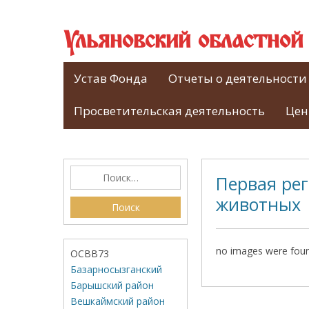
Ульяновский областно
Устав Фонда
Отчеты о деятельности
Просветительская деятельность
Цен
Первая ре
животных
no images were fou
ОСВВ73
Базарносызганский
Барышский район
Вешкаймский район