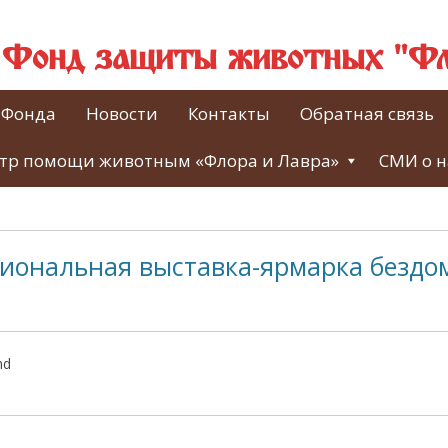
й Фонд защиты животных "Фл
 Фонда
Новости
Контакты
Обратная связь
тр помощи животным «Флора и Лавра»
СМИ о н
гиональная выставка-ярмарка безд
nd