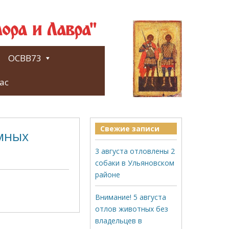
ора и Лавра"
ОСВВ73
ас
Свежие записи
омных
3 августа отловлены 2
собаки в Ульяновском
районе
Внимание! 5 августа
отлов животных без
владельцев в